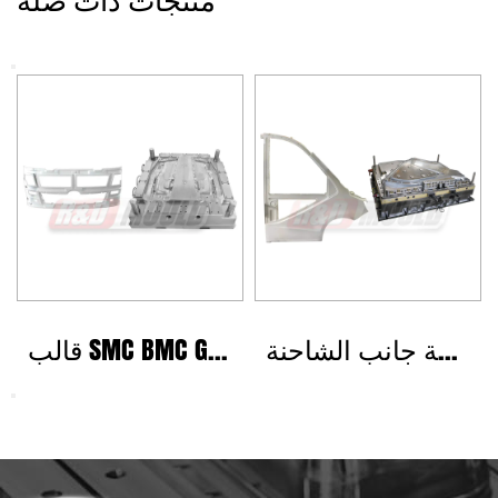
تلقائي
قالب لوحة جانب الشاحنة
قالب SMC BMC GMT