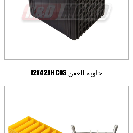
12v42AH COS حاوية العفن