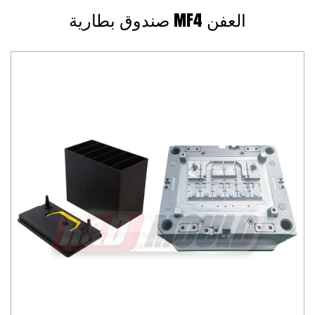
صندوق بطارية MF4 العفن