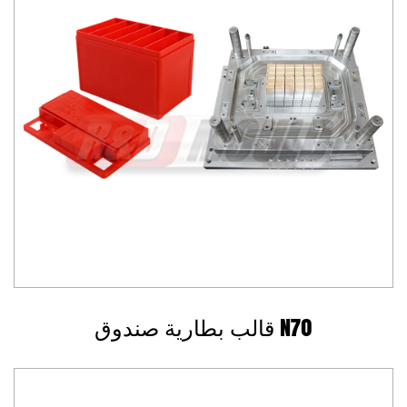
قالب بطارية صندوق N70