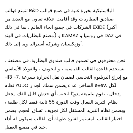
تتمتع قوالب R&D البلاستيكية بخبرة غنية في صنع قوالب
صناديق البطاريات وقد أقامت علاقة تعاون مع العديد من
الشركات في جميع أنحاء العالم ، بما في ذلك EXIDE (أكبر
مصنع للبطاريات في الهند) و KAMAZ في روسيا و DAZ في
أوزبكستان وشركة أستراليا وما إلى ذلك.
نحن محترفون في تصميم قالب صندوق البطارية. في مصنعنا ،
نستخدم قاعدة القالب القياسية ، والتجويف ، والفولاذ الأساسي
H13 مع إدراج البريليوم النحاسي لضمان نقل الحرارة بسرعة .7-
نظام YUDO الساخن عداء يضمن سمك الجدار evev. لكل
إدخال ، نقوم بتلميعه يدويًا لتجنب أي خدش قابل للفك. يجعل
نظام التبريد الفعال وقت الدورة 55 ثانية فقط لكل طلقة ،
ويضمن نظام التبريد المستقل لكل تجويف اتساق الحجم. يضمن
اختبار القالب المستمر لفترة طويلة أن القالب سيكون له أداء
جيد في مصنع العميل.