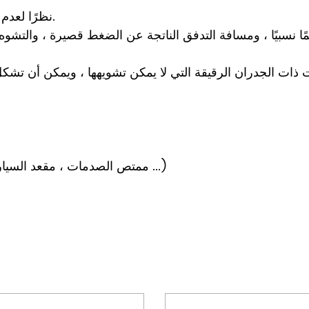
1. نظرًا لعدم وجود نظام صب ، فإن فقدان المواد الخام ضئيل.
4. قطع غيار السيارات SMC (ممتص الصدمات ، مقعد السيارة ، الشبكة الأمامية ...)