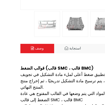
استجابة
وصف
قوالب الضغط (قالب SMC ، قالب BMC)
وتطبيق ضغط أعلى لملء مادة التشكيل في تجويف
يجيًا ، ثم إخراج منتج SMC من القالب ، وإجراء معالجة إضافية للحصول على
المنتج النهائي.
مواد التي يتم وضعها في القالب المفتوح هي عادة BMC (مركبات التشكيل السائبة) ، SMC (مركب قولبة الصفيحة) إلخ. نشير دائمًا إلى هذا النوع من قوالب
الضغط إلى قالب SMC ، قالب BMC