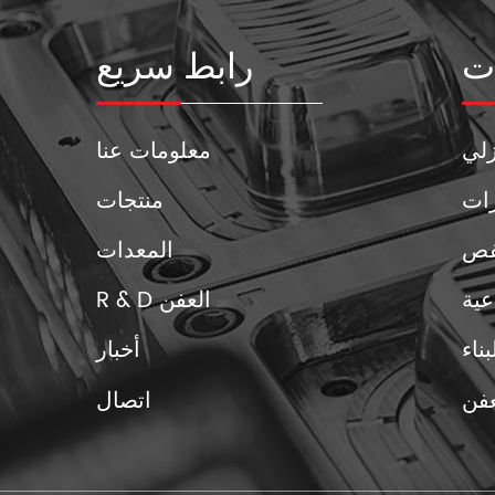
ت
رابط سريع
زلي
معلومات عنا
رات
منتجات
فص
المعدات
عية
R & D العفن
ناء
أخبار
عفن
اتصال