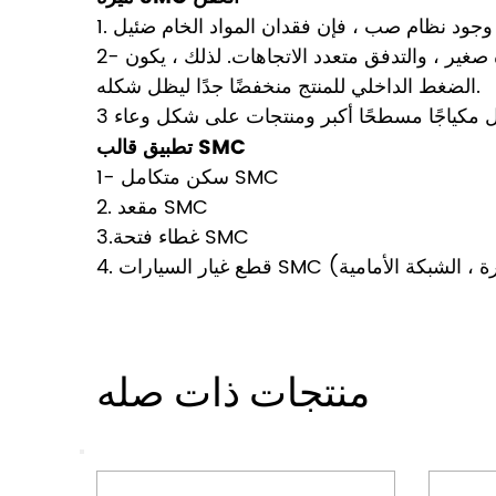
2- يكون ضغط المادة البلاستيكية في التجويف منتظمًا نسبيًا ، ومسافة التدفق الناتجة عن الضغط قصيرة ، والتشوه صغير ، والتدفق متعدد الاتجاهات. لذلك ، يكون
الضغط الداخلي للمنتج منخفضًا جدًا ليظل شكله.
تطبيق قالب SMC
1- سكن متكامل SMC
2. مقعد SMC
3.غطاء فتحة SMC
منتجات ذات صله