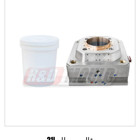
21L قالب سطل